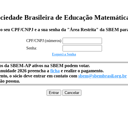
ciedade Brasileira de Educação Matemáti
e o seu CPF/CNPJ e a sua senha da "Área Restrita" da SBEM para
CPF/CNPJ:(números)
Senha:
Esqueci a Senha
os da
SBEM-AP
ativos na SBEM podem votar.
 anuidade 2026 preencha a
ficha
e realize o
pagamento
.
to, o sócio deve entrar em contato com
sbem@sbembrasil.org.br
não possua.