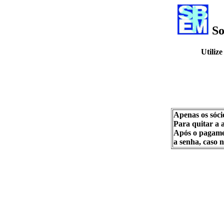
So
Utiliz
Apenas os sóci
Para quitar a
Após o pagamen
a senha, caso 