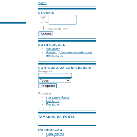
Ajuda
USUÁRIO
Login
Senha
Lembrar de mim
NOTIFICAÇÕES
Visualizar
Assinar
/
Cancelar assinatura de
notificações
CONTEÚDO DA CONFERÊNCIA
Pesquisa
Procurar
Por Conferência
Por Autor
Por título
TAMANHO DA FONTE
INFORMAÇÃO
Para leitores