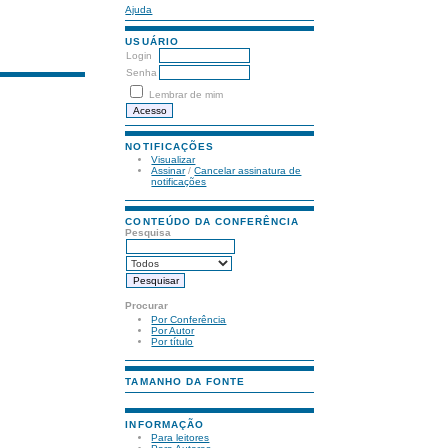
Ajuda
USUÁRIO
Login
Senha
Lembrar de mim
NOTIFICAÇÕES
Visualizar
Assinar
/
Cancelar assinatura de
notificações
CONTEÚDO DA CONFERÊNCIA
Pesquisa
Procurar
Por Conferência
Por Autor
Por título
TAMANHO DA FONTE
INFORMAÇÃO
Para leitores