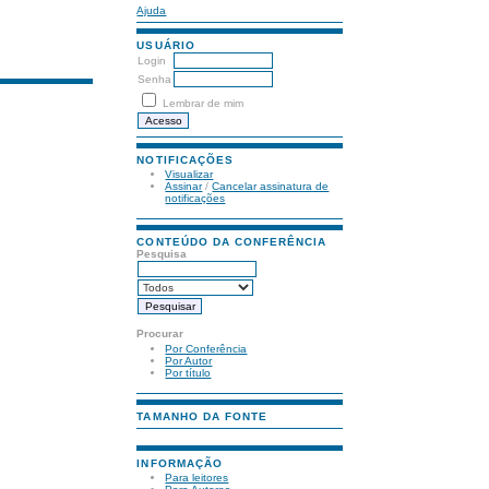
Ajuda
USUÁRIO
Login
Senha
Lembrar de mim
NOTIFICAÇÕES
Visualizar
Assinar
/
Cancelar assinatura de
notificações
CONTEÚDO DA CONFERÊNCIA
Pesquisa
Procurar
Por Conferência
Por Autor
Por título
TAMANHO DA FONTE
INFORMAÇÃO
Para leitores