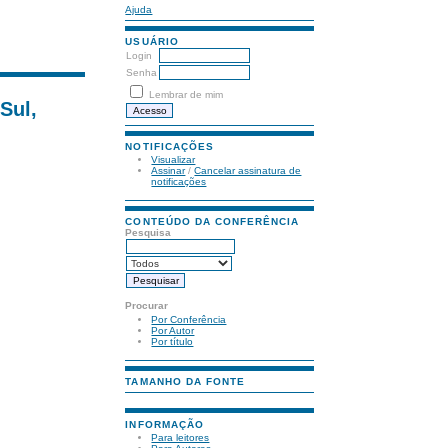
Ajuda
USUÁRIO
Login
Senha
Lembrar de mim
Sul,
NOTIFICAÇÕES
Visualizar
Assinar
/
Cancelar assinatura de
notificações
CONTEÚDO DA CONFERÊNCIA
Pesquisa
Procurar
Por Conferência
Por Autor
Por título
TAMANHO DA FONTE
INFORMAÇÃO
Para leitores