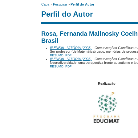
Capa
>
Pesquisa
>
Perfil do Autor
Perfil do Autor
Rosa, Fernanda Malinosky Coelho
Brasil
III ENEMI - VITÓRIA (2023)
- Comunicações Científicas e 
Ser professor (de Matemática) gago: memórias de process
RESUMO
PDF
III ENEMI - VITÓRIA (2023)
- Comunicações Científicas e 
Neurodiversidade: uma perspectiva frente ao autismo e à d
RESUMO
PDF
Realização