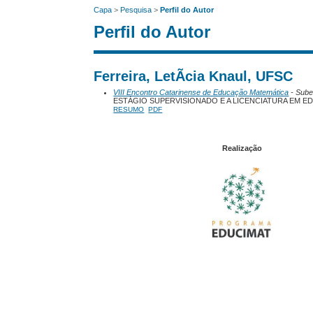
Capa
>
Pesquisa
>
Perfil do Autor
Perfil do Autor
Ferreira, LetÃ­cia Knaul, UFSC
VIII Encontro Catarinense de Educação Matemática
- Subei
ESTÁGIO SUPERVISIONADO E A LICENCIATURA EM E
RESUMO
PDF
Realização