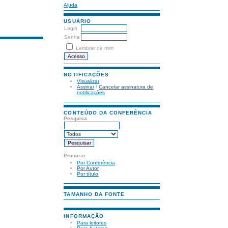
Ajuda
USUÁRIO
Login
Senha
Lembrar de mim
NOTIFICAÇÕES
Visualizar
Assinar
/
Cancelar assinatura de
notificações
CONTEÚDO DA CONFERÊNCIA
Pesquisa
Procurar
Por Conferência
Por Autor
Por título
TAMANHO DA FONTE
INFORMAÇÃO
Para leitores