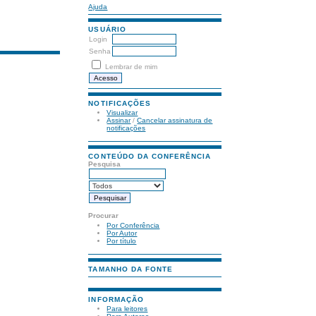
Ajuda
USUÁRIO
Login
Senha
Lembrar de mim
NOTIFICAÇÕES
Visualizar
Assinar
/
Cancelar assinatura de
notificações
CONTEÚDO DA CONFERÊNCIA
Pesquisa
Procurar
Por Conferência
Por Autor
Por título
TAMANHO DA FONTE
INFORMAÇÃO
Para leitores