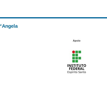
€™Angela
Apoio