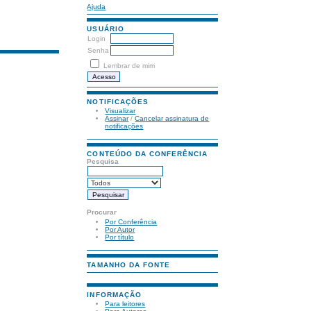
Ajuda
USUÁRIO
Login
Senha
Lembrar de mim
NOTIFICAÇÕES
Visualizar
Assinar
/
Cancelar assinatura de
notificações
CONTEÚDO DA CONFERÊNCIA
Pesquisa
Procurar
Por Conferência
Por Autor
Por título
TAMANHO DA FONTE
INFORMAÇÃO
Para leitores