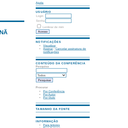
Ajuda
USUÁRIO
Login
Senha
Lembrar de mim
NÃ
NOTIFICAÇÕES
Visualizar
Assinar
/
Cancelar assinatura de
notificações
CONTEÚDO DA CONFERÊNCIA
Pesquisa
Procurar
Por Conferência
Por Autor
Por título
TAMANHO DA FONTE
INFORMAÇÃO
Para leitores