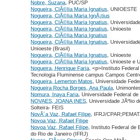
Nobre, Suzana
, PUC/SP
Nogueira, ClÃ©lia Maria Ignatius
, UNIOESTE
Nogueira, ClÃ©lia Maria IgnÃ¡tius
Nogueira, ClÃ©lia Maria Ignatius
, Universida
Nogueira, ClÃ©lia Maria Ignatius
, Unioeste
Nogueira, ClÃ©lia Maria Ignatius
Nogueira, ClÃ©lia Maria Ignatius
, Universidad
Unioeste (Brasil)
Nogueira, ClÃ©lia Maria Ignatius
, Unioeste
Nogueira, ClÃ©lia Maria Ignatius
, Unioeste e 
Nogueira, Henrique Faria
, <p>Instituto Federa
Tecnologia Fluminense campus Campos Centr
Nogueira, Lemerton Matos
, Universidade Fed
Nogueira Rocha Borges, Ana Paula
, Unimonte
Nomura, Inaya Faria
, Universidade Federal de
NOVAES, JOANA INES
, Universidade JÃºlio d
Solteira- FEIS
NovÃ´a Vaz, Rafael Filipe
, IFRJ/CPAR;PEMA
Novoa Vaz, Rafael Filipe
Novoa Vaz, Rafael Filipe
, Instituto Federal d
do Rio de Janeiro (IFRJ)