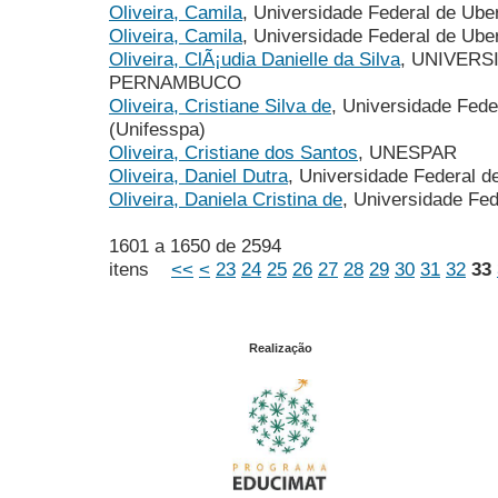
Oliveira, Camila
, Universidade Federal de Ube
Oliveira, Camila
, Universidade Federal de Ube
Oliveira, ClÃ¡udia Danielle da Silva
, UNIVERS
PERNAMBUCO
Oliveira, Cristiane Silva de
, Universidade Fede
(Unifesspa)
Oliveira, Cristiane dos Santos
, UNESPAR
Oliveira, Daniel Dutra
, Universidade Federal d
Oliveira, Daniela Cristina de
, Universidade Fe
1601 a 1650 de 2594
itens
<<
<
23
24
25
26
27
28
29
30
31
32
33
Realização