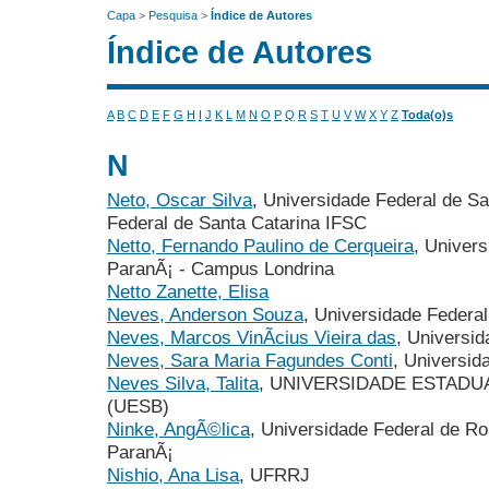
Capa
>
Pesquisa
>
Índice de Autores
Índice de Autores
A
B
C
D
E
F
G
H
I
J
K
L
M
N
O
P
Q
R
S
T
U
V
W
X
Y
Z
Toda(o)s
N
Neto, Oscar Silva
, Universidade Federal de Sa
Federal de Santa Catarina IFSC
Netto, Fernando Paulino de Cerqueira
, Univer
ParanÃ¡ - Campus Londrina
Netto Zanette, Elisa
Neves, Anderson Souza
, Universidade Federal
Neves, Marcos VinÃ­cius Vieira das
, Universi
Neves, Sara Maria Fagundes Conti
, Universid
Neves Silva, Talita
, UNIVERSIDADE ESTADU
(UESB)
Ninke, AngÃ©lica
, Universidade Federal de R
ParanÃ¡
Nishio, Ana Lisa
, UFRRJ