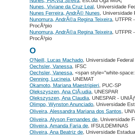
Nunes, FlÃ¡via Streva
, Escola Oga MitÃ¡
Nunes, Viviane da Cruz Leal
, Universidade Fe
Nunes Ferreira, AndrÃ© Nunes
, Universidade 
Nunomura, AndrÃ©a Regina Teixeira
, UTFPR -
ProcÃ³pio
Nunomura, AndrÃ©a Regina Teixeira
, UTFPR -
ProcÃ³pio
O
O'Neill, Lucas Machado
, Universidade Federal
Oechsler, Vanessa
, IFSC
Oechsler, Vanessa
, <span style="white-space:
Oenning, Lucineia
, UNEMAT
Okamoto, Mariana Maestripieri
, PUC-SP
Olekszyszen, Ana ClÃ¡udia
, UNESPAR
Olekszyszen, Ana Claudia
, UNESPAR - UNIÃƒ
Olimpo, Wynston Anunciado
, Universidade Es
Oliveira, Alessandra Mariana dos Santos
, UN
Oliveira, Alyson Fernandes de
, Universidade 
Oliveira, Amanda Faria de
, IFSULDEMINAS
Oliveira, Ana Beatriz de
, Universidade Estadua