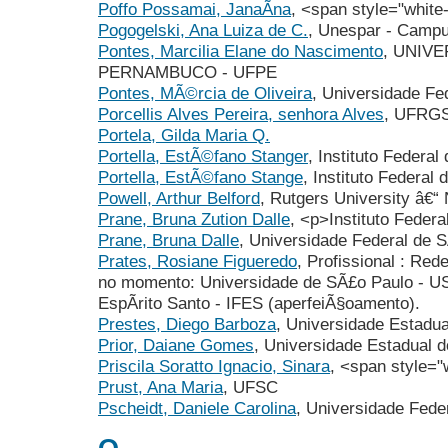
Poffo Possamai, JanaÃ­na
, <span style="white
Pogogelski, Ana Luiza de C.
, Unespar - Campu
Pontes, Marcilia Elane do Nascimento
, UNIV
PERNAMBUCO - UFPE
Pontes, MÃ©rcia de Oliveira
, Universidade Fe
Porcellis Alves Pereira, senhora Alves
, UFRG
Portela, Gilda Maria Q.
Portella, EstÃ©fano Stanger
, Instituto Federal 
Portella, EstÃ©fano Stange
, Instituto Federal 
Powell, Arthur Belford
, Rutgers University â€“
Prane, Bruna Zution Dalle
, <p>Instituto Federa
Prane, Bruna Dalle
, Universidade Federal de 
Prates, Rosiane Figueredo
, Profissional : Re
no momento: Universidade de SÃ£o Paulo - US
EspÃ­rito Santo - IFES (aperfeiÃ§oamento).
Prestes, Diego Barboza
, Universidade Estadua
Prior, Daiane Gomes
, Universidade Estadual
Priscila Soratto Ignacio, Sinara
, <span style="
Prust, Ana Maria
, UFSC
Pscheidt, Daniele Carolina
, Universidade Fede