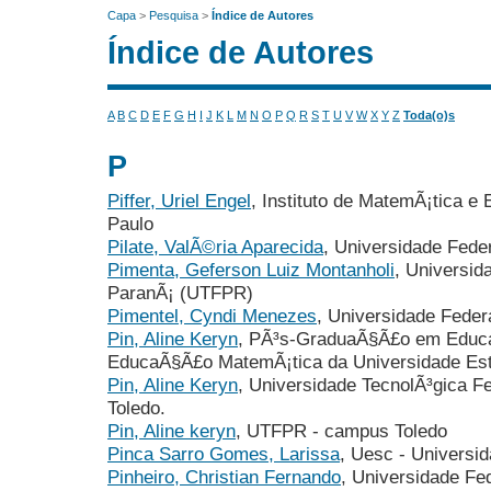
Capa
>
Pesquisa
>
Índice de Autores
Índice de Autores
A
B
C
D
E
F
G
H
I
J
K
L
M
N
O
P
Q
R
S
T
U
V
W
X
Y
Z
Toda(o)s
P
Piffer, Uriel Engel
, Instituto de MatemÃ¡tica e 
Paulo
Pilate, ValÃ©ria Aparecida
, Universidade Feder
Pimenta, Geferson Luiz Montanholi
, Universid
ParanÃ¡ (UTFPR)
Pimentel, Cyndi Menezes
, Universidade Feder
Pin, Aline Keryn
, PÃ³s-GraduaÃ§Ã£o em Educ
EducaÃ§Ã£o MatemÃ¡tica da Universidade Est
Pin, Aline Keryn
, Universidade TecnolÃ³gica 
Toledo.
Pin, Aline keryn
, UTFPR - campus Toledo
Pinca Sarro Gomes, Larissa
, Uesc - Universi
Pinheiro, Christian Fernando
, Universidade Fe