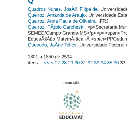
Q
Quadros Nunes, JosÃ© Filipe de
, Universidad
Queiroz, Amanda de Araujo
, Universidade Est
Queiroz, Anna Paula de Oliveira
, IFRJ
Queiroz, PÃ¡blo Carcheski
, <p>Secretaria Mu
SEMED/Campo Grande-MS</p><p><span>Pro
EducaÃ§Ã£o MatemÃ¡tica -Â <span>PPGedu
Quevedo, JaÃ­ne Telles
, Universidade Federal 
1801 a 1850 de 2594
itens
<<
<
27
28
29
30
31
32
33
34
35
36
37
Realização