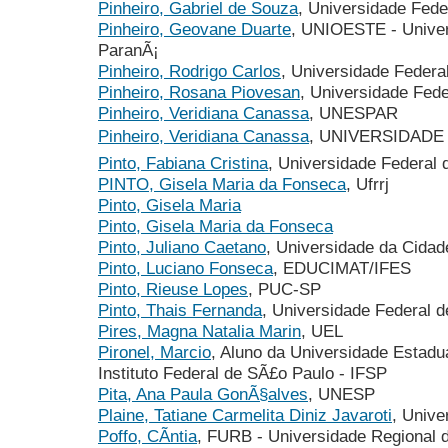
Pinheiro, Gabriel de Souza
, Universidade Fede
Pinheiro, Geovane Duarte
, UNIOESTE - Univer
ParanÃ¡
Pinheiro, Rodrigo Carlos
, Universidade Feder
Pinheiro, Rosana Piovesan
, Universidade Fede
Pinheiro, Veridiana Canassa
, UNESPAR
Pinheiro, Veridiana Canassa
, UNIVERSIDADE
Pinto, Fabiana Cristina
, Universidade Federal 
PINTO, Gisela Maria da Fonseca
, Ufrrj
Pinto, Gisela Maria
Pinto, Gisela Maria da Fonseca
Pinto, Juliano Caetano
, Universidade da Cida
Pinto, Luciano Fonseca
, EDUCIMAT/IFES
Pinto, Rieuse Lopes
, PUC-SP
Pinto, Thais Fernanda
, Universidade Federal 
Pires, Magna Natalia Marin
, UEL
Pironel, Marcio
, Aluno da Universidade Estadu
Instituto Federal de SÃ£o Paulo - IFSP
Pita, Ana Paula GonÃ§alves
, UNESP
Plaine, Tatiane Carmelita Diniz Javaroti
, Unive
Poffo, CÃ­ntia
, FURB - Universidade Regional