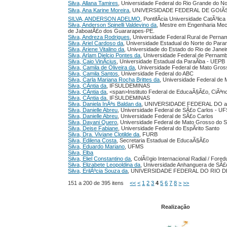
Silva, Allana Tamires
, Universidade Federal do Rio Grande do 
Silva, Ana Karine Moreira
, UNIVERSIDADE FEDERAL DE GOIÃ
SILVA, ANDERSON ADELMO
, PontifÃ­cia Universidade CatÃ³lic
Silva, Anderson Spinelli Valdevino da
, Mestre em Engenharia Mec
de JaboatÃ£o dos Guararapes-PE.
Silva, Andreza Rodrigues
, Universidade Federal Rural de Pern
Silva, Ariel Cardoso da
, Universidade Estadual do Norte do Par
Silva, Ariene Vitalino da
, Universidade do Estado do Rio de Jane
Silva, Arlam Dielcio Pontes da
, Universidade Federal de Pernam
Silva, Caio VinÃ­cius
, Universidade Estadual da ParaÃ­ba - UEPB
Silva, Camila de Oliveira da
, Universidade Federal de Mato Gro
Silva, Camila Santos
, Universidade Federal do ABC
Silva, Carla Mariana Rocha Brittes da
, Universidade Federal de
Silva, CÃ­ntia da
, IFSULDEMINAS
Silva, CÃ­ntia da
, <span>Instituto Federal de EducaÃ§Ã£o, CiÃª
Silva, CÃ­ntia da
, IFSULDEMINAS
Silva, Daniela InÃªs Baldan da
, UNIVERSIDADE FEDERAL DO a
Silva, Danielle Abreu
, Universidade Federal de SÃ£o Carlos - U
Silva, Danielle Abreu
, Universidade Federal de SÃ£o Carlos
Silva, Dayani Quero
, Universidade Federal de Mato Grosso do S
Silva, Deise Fabiane
, Universidade Federal do EspÃ­rito Santo
Silva, Dra. Viviane Clotilde da
, FURB
Silva, Edilena Costa
, Secretaria Estadual de EducaÃ§Ã£o
Silva, Eduardo Mariano
, UFMS
Silva, Elba
Silva, Eliel Constantino da
, ColÃ©gio Internacional Radial / Fore
Silva, Elizabete Leopoldina da
, Universidade Anhanguera de SÃ£
Silva, ErilÃºcia Souza da
, UNIVERSIDADE FEDERAL DO RIO D
151 a 200 de 395 itens
<<
<
1
2
3
4
5
6
7
8
>
>>
Realização