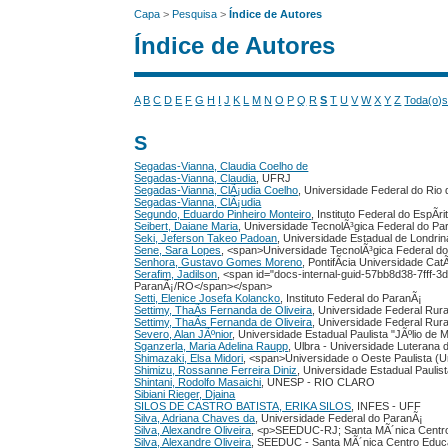
Capa
>
Pesquisa
>
Índice de Autores
Índice de Autores
A
B
C
D
E
F
G
H
I
J
K
L
M
N
O
P
Q
R
S
T
U
V
W
X
Y
Z
Toda(o)
S
Segadas-Vianna, Claudia Coelho de
Segadas-Vianna, Claudia
, UFRJ
Segadas-Vianna, ClÃ¡udia Coelho
, Universidade Federal do Rio 
Segadas-Vianna, ClÃ¡udia
Segundo, Eduardo Pinheiro Monteiro
, Instituto Federal do EspÃ­r
Seibert, Daiane Maria
, Universidade TecnolÃ³gica Federal do P
Seki, Jeferson Takeo Padoan
, Universidade Estadual de Londrin
Sene, Sara Lopes
, <span>Universidade TecnolÃ³gica Federal 
Senhora, Gustavo Gomes Moreno
, PontifÃ­cia Universidade CatÃ
Serafim, Jadilson
, <span id="docs-internal-guid-57bb8d38-7fff-
ParanÃ¡/RO</span></span>
Setti, Elenice Josefa Kolancko
, Instituto Federal do ParanÃ¡
Settimy, ThaÃ­s Fernanda de Oliveira
, Universidade Federal Rur
Settimy, ThaÃ­s Fernanda de Oliveira
, Universidade Federal Rur
Severo, Alan JÃºnior
, Universidade Estadual Paulista "JÃºlio de M
Sganzerla, Maria Adelina Raupp
, Ulbra - Universidade Luterana d
Shimazaki, Elsa Midori
, <span>Universidade o Oeste Paulista (
Shimizu, Rossanne Ferreira Diniz
, Universidade Estadual Paulis
Shintani, Rodolfo Masaichi
, UNESP - RIO CLARO
Sibiani Rieger, Djaina
SILOS DE CASTRO BATISTA, ERIKA SILOS
, INFES - UFF
Silva, Adriana Chaves da
, Universidade Federal do ParanÃ¡
Silva, Alexandre Oliveira
, <p>SEEDUC-RJ; Santa MÃ´nica Centro
Silva, Alexandre Oliveira
, SEEDUC - Santa MÃ´nica Centro Educ