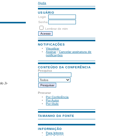
Ajuda
USUÁRIO
Login
Senha
Lembrar de mim
NOTIFICAÇÕES
Visualizar
Assinar
/
Cancelar assinatura de
notificações
CONTEÚDO DA CONFERÊNCIA
Pesquisa
lo Ji-
Procurar
Por Conferência
Por Autor
Por título
TAMANHO DA FONTE
INFORMAÇÃO
Para leitores