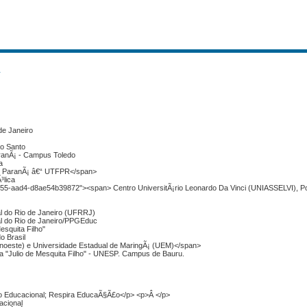
s
de Janeiro
ito Santo
aranÃ¡ - Campus Toledo
a
do ParanÃ¡ â€“ UTFPR</span>
³lica
3d55-aad4-d8ae54b39872"><span> Centro UniversitÃ¡rio Leonardo Da Vinci (UNIASSELVI), Po
al do Rio de Janeiro (UFRRJ)
al do Rio de Janeiro/PPGEduc
esquita Filho"
o Brasil
Unoeste) e Universidade Estadual de MaringÃ¡ (UEM)</span>
ta "Julio de Mesquita Filho" - UNESP. Campus de Bauru.
 Educacional; Respira EducaÃ§Ã£o</p> <p>Â </p>
acional