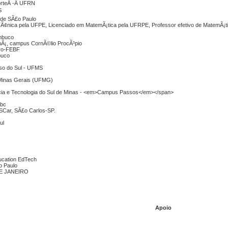
NorteÂ -Â UFRN
S
a de SÃ£o Paulo
Ã¢nica pela UFPE, Licenciado em MatemÃ¡tica pela UFRPE, Professor efetivo de MatemÃ¡ti
ambuco
anÃ¡, campus CornÃ©lio ProcÃ³pio
iro-FEBF
buco
sso do Sul - UFMS
 Minas Gerais (UFMG)
ncia e Tecnologia do Sul de Minas - <em>Campus Passos</em></span>
bc
FSCar, SÃ£o Carlos-SP.
ul
ducation EdTech
o Paulo
E JANEIRO
Apoio