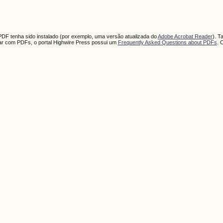
PDF tenha sido instalado (por exemplo, uma versão atualizada do
Adobe Acrobat Reader
). T
har com PDFs, o portal Highwire Press possui um
Frequently Asked Questions about PDFs
. 