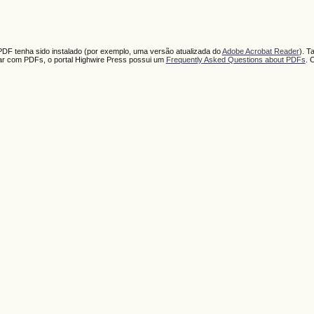
PDF tenha sido instalado (por exemplo, uma versão atualizada do
Adobe Acrobat Reader
). T
har com PDFs, o portal Highwire Press possui um
Frequently Asked Questions about PDFs
. 