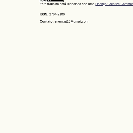
Este trabalho está licenciado sob uma
Licença Creative Commons
ISSN:
2764-2100
Contato:
enemi.gt13@gmail.com