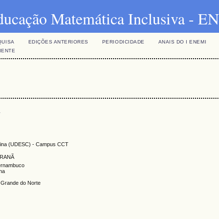
ducação Matemática Inclusiva - 
QUISA
EDIÇÕES ANTERIORES
PERIODICIDADE
ANAIS DO I ENEMI
IENTE
s
tarina (UDESC) - Campus CCT
RANÃ
Pernambuco
ina
o Grande do Norte