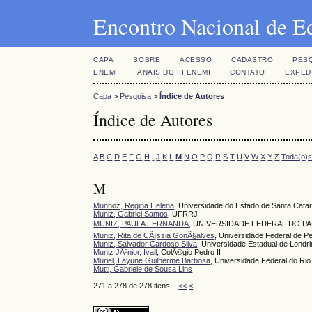
Encontro Nacional de E
CAPA
SOBRE
ACESSO
CADASTRO
PES
ENEMI
ANAIS DO III ENEMI
CONTATO
EXPED
Capa
>
Pesquisa
>
Índice de Autores
Índice de Autores
A
B
C
D
E
F
G
H
I
J
K
L
M
N
O
P
Q
R
S
T
U
V
W
X
Y
Z
Toda(o)
M
Munhoz, Regina Helena
, Universidade do Estado de Santa Ca
Muniz, Gabriel Santos
, UFRRJ
MUNIZ, PAULA FERNANDA
, UNIVERSIDADE FEDERAL DO PA
Muniz, Rita de CÃ¡ssia GonÃ§alves
, Universidade Federal de 
Muniz, Salvador Cardoso Silva
, Universidade Estadual de Londr
Muniz JÃºnior, Ivail
, ColÃ©gio Pedro II
Muriel, Layune Guilherme Barbosa
, Universidade Federal do Ri
Mutti, Gabriele de Sousa Lins
271 a 278 de 278 itens
<<
<