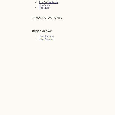
Por Conferência
Por Autor
Por título
TAMANHO DA FONTE
INFORMAÇÃO
Para leitores
Para Autores