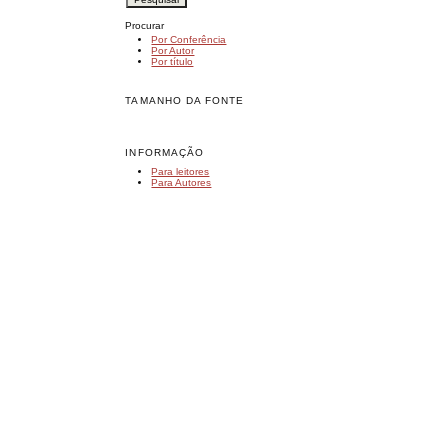
Procurar
Por Conferência
Por Autor
Por título
TAMANHO DA FONTE
INFORMAÇÃO
Para leitores
Para Autores