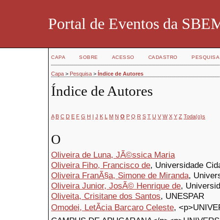
Portal de Eventos da SBE
CAPA
SOBRE
ACESSO
CADASTRO
PESQUISA
Capa
>
Pesquisa
>
Índice de Autores
Índice de Autores
A
B
C
D
E
F
G
H
I
J
K
L
M
N
O
P
Q
R
S
T
U
V
W
X
Y
Z
Toda(o)s
O
Oliveira de Luna, JÃ©ssica Maria
Oliveira Fiho, Francisco de
, Universidade Ci
Oliveira FranÃ§a, Simone de Miranda
, Univer
Oliveira Junior, JosÃ© Henrique de
, Universi
Oliveita, Crisitane dos Santos
, UNESPAR
Omodei, LetÃ­cia Barcaro Celeste
, <p>UNIV