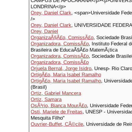
CAMPUS DE APUCARANA</p><p>UNIVERS
LONDRINA</p>
Orey, Daniel Clark
, <span>Universidade Fede
/>
Orey, Daniel Clark
, UNIVERSIDADE FEDER
Orey, Daniel
OrganizaÃ§Ã£o, ComissÃ£o
, Sociedade Bras
Organizadora, ComissÃ£o
, Instituto Federal
Brasileira de EducaÃ§Ã£o MatemÃ¡tica
Organizadora, ComissÃ£o
, Sociedade Brasil
Organizadora, ComissÃ£o
Orjuela Bernal, Jorge Isidro
, Unesp- Rio Clar
OrtigÃ£o, Maria Isabel Ramalho
OrtigÃ£o, Maria Isabel Ramalho
, Universidad
(Brasil)
Ortiz, Gabriel Mancera
Ortiz, Samara
OsÃ³rio, Bianca MourÃ£o
, Universidade Fed
Osti, Mariele de Freitas
, UNESP - Universidad
Mesquita Filho"
Ouvrier-Buffet, CÃ©cile
, Universidade de R