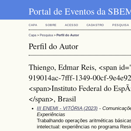
Portal de Eventos da SBE
CAPA
SOBRE
ACESSO
CADASTRO
PESQUISA
Capa
>
Pesquisa
>
Perfil do Autor
Perfil do Autor
Thiengo, Edmar Reis, <span id="
919014ac-7fff-1349-00cf-9e4e9
<span>Instituto Federal do EspÃ
</span>, Brasil
III ENEMI - VITÓRIA (2023)
- Comunicações
Experiências
Trabalhando operações aritméticas básicas
intelectual: experiências no programa Res