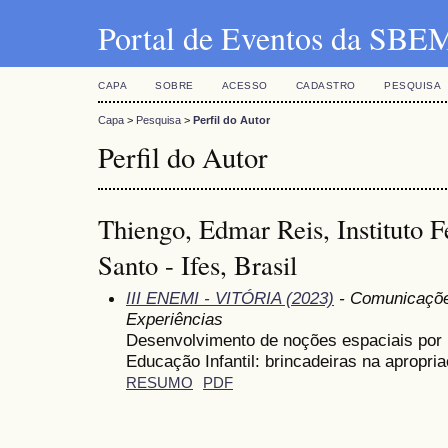
Portal de Eventos da SBE
CAPA
SOBRE
ACESSO
CADASTRO
PESQUISA
Capa
>
Pesquisa
>
Perfil do Autor
Perfil do Autor
Thiengo, Edmar Reis, Instituto F
Santo - Ifes, Brasil
III ENEMI - VITÓRIA (2023)
- Comunicações
Experiências
Desenvolvimento de noções espaciais po
Educação Infantil: brincadeiras na apropr
RESUMO
PDF