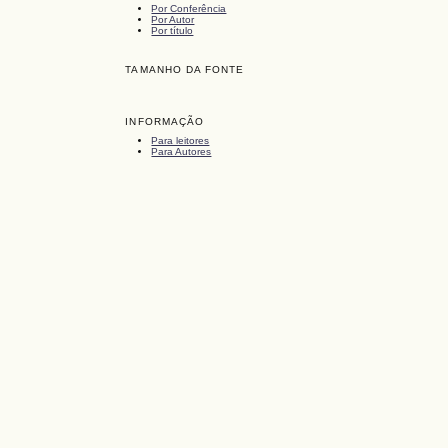
Por Conferência
Por Autor
Por título
TAMANHO DA FONTE
INFORMAÇÃO
Para leitores
Para Autores