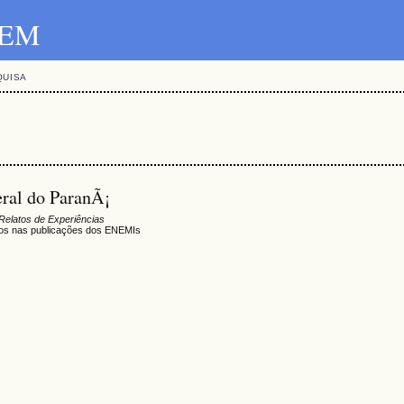
SBEM
QUISA
eral do ParanÃ¡
Relatos de Experiências
ios nas publicações dos ENEMIs