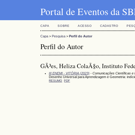
Portal de Eventos da 
CAPA
SOBRE
ACESSO
CADASTRO
PES
Capa
>
Pesquisa
>
Perfil do Autor
Perfil do Autor
GÃ³es, Heliza ColaÃ§o, Instituto Fed
III ENEMI - VITÓRIA (2023)
- Comunicações Científicas e 
Desenho Universal para Aprendizagem e Geometria: indíc
RESUMO
PDF