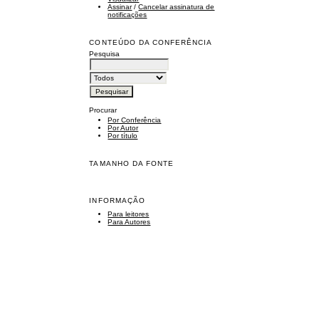
Assinar
/
Cancelar assinatura de
notificações
CONTEÚDO DA CONFERÊNCIA
Pesquisa
Procurar
Por Conferência
Por Autor
Por título
TAMANHO DA FONTE
INFORMAÇÃO
Para leitores
Para Autores