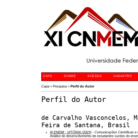
CAPA
SOBRE
ACESSO
CADASTRO
Capa
>
Pesquisa
>
Perfil do Autor
Perfil do Autor
de Carvalho Vasconcelos, M
Feira de Santana, Brasil
III ENEMI - VITÓRIA (2023)
- Comunicações Científicas e 
Análise do desenvolvimento de estudantes surdos do ensi