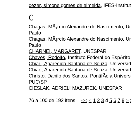
cezar, simone gomes de almeida
, IFES-Institu
C
Chagas, MÃ¡rcio Alexandre do Nascimento
, U
Paulo
Chagas, MÃ¡rcio Alexandre do Nascimento
, U
Paulo
CHARNEI, MARGARET
, UNESPAR
Chaves, Rodolfo
, Instituto Federal do EspÃ­rito
Chiari, Aparecida Santana de Souza
, Universi
Chiari, Aparecida Santana de Souza
, Universi
Christo, Danilo dos Santos
, PontifÃ­cia Univer
PUC/SP
CIESLAK, ADRIELI MAZUREK
, UNESPAR
76 a 100 de 192 itens
<<
<
1
2
3
4
5
6
7
8
>