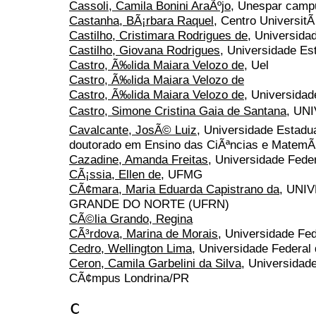
Cassoli, Camila Bonini AraÃºjo
, Unespar cam
Castanha, BÃ¡rbara Raquel
, Centro UniversitÃ
Castilho, Cristimara Rodrigues de
, Universida
Castilho, Giovana Rodrigues
, Universidade Es
Castro, Ã‰lida Maiara Velozo de
, Uel
Castro, Ã‰lida Maiara Velozo de
Castro, Ã‰lida Maiara Velozo de
, Universidad
Castro, Simone Cristina Gaia de Santana
, UN
Cavalcante, JosÃ© Luiz
, Universidade Estadu
doutorado em Ensino das CiÃªncias e MatemÃ
Cazadine, Amanda Freitas
, Universidade Fede
CÃ¡ssia, Ellen de
, UFMG
CÃ¢mara, Maria Eduarda Capistrano da
, UNI
GRANDE DO NORTE (UFRN)
CÃ©lia Grando, Regina
CÃ³rdova, Marina de Morais
, Universidade Fe
Cedro, Wellington Lima
, Universidade Federal
Ceron, Camila Garbelini da Silva
, Universidad
CÃ¢mpus Londrina/PR
c