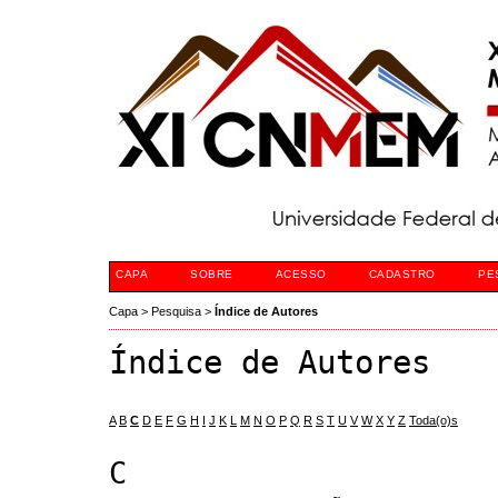
CAPA
SOBRE
ACESSO
CADASTRO
PE
Capa
>
Pesquisa
>
Índice de Autores
Índice de Autores
A
B
C
D
E
F
G
H
I
J
K
L
M
N
O
P
Q
R
S
T
U
V
W
X
Y
Z
Toda(o)s
C