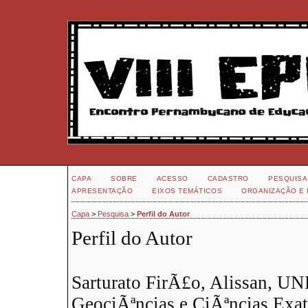
CAPA
SOBRE
ACESSO
CADASTRO
PESQUISA
APRESENTAÇÃO
EIXOS TEMÁTICOS
ORGANIZAÇÃO E 
Capa
>
Pesquisa
>
Perfil do Autor
Perfil do Autor
Sarturato FirÃ£o, Alissan, UNE
GeociÃªncias e CiÃªncias Exa