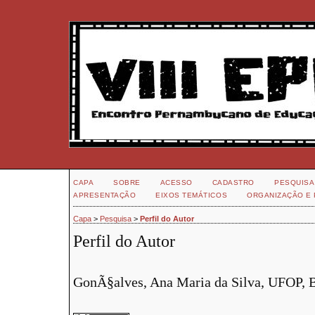
CAPA
SOBRE
ACESSO
CADASTRO
PESQUISA
APRESENTAÇÃO
EIXOS TEMÁTICOS
ORGANIZAÇÃO E 
Capa
>
Pesquisa
>
Perfil do Autor
Perfil do Autor
GonÃ§alves, Ana Maria da Silva, UFOP, B