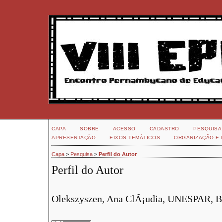
CAPA
SOBRE
ACESSO
CADASTRO
PESQUISA
APRESENTAÇÃO
EIXOS TEMÁTICOS
ORGANIZAÇÃO E 
Capa
>
Pesquisa
>
Perfil do Autor
Perfil do Autor
Olekszyszen, Ana ClÃ¡udia, UNESPAR, Br