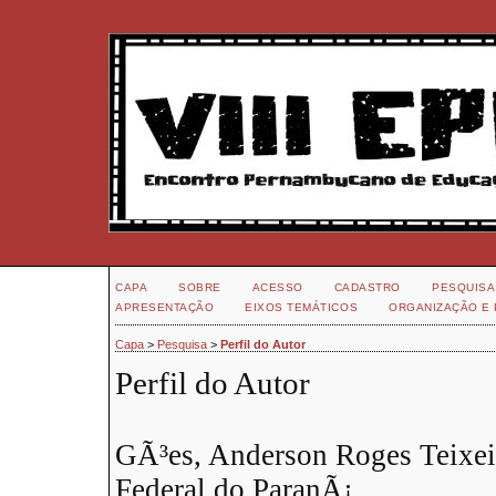
CAPA
SOBRE
ACESSO
CADASTRO
PESQUISA
APRESENTAÇÃO
EIXOS TEMÁTICOS
ORGANIZAÇÃO E 
Capa
>
Pesquisa
>
Perfil do Autor
Perfil do Autor
GÃ³es, Anderson Roges Teixei
Federal do ParanÃ¡