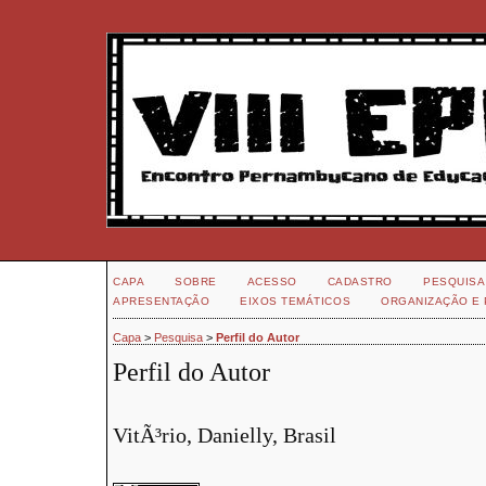
CAPA
SOBRE
ACESSO
CADASTRO
PESQUISA
APRESENTAÇÃO
EIXOS TEMÁTICOS
ORGANIZAÇÃO E 
Capa
>
Pesquisa
>
Perfil do Autor
Perfil do Autor
VitÃ³rio, Danielly, Brasil