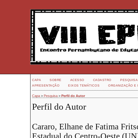
CAPA
SOBRE
ACESSO
CADASTRO
PESQUISA
APRESENTAÇÃO
EIXOS TEMÁTICOS
ORGANIZAÇÃO E 
Capa
>
Pesquisa
>
Perfil do Autor
Perfil do Autor
Cararo, Elhane de Fatima Frits
Estadual do Centro-Oeste (