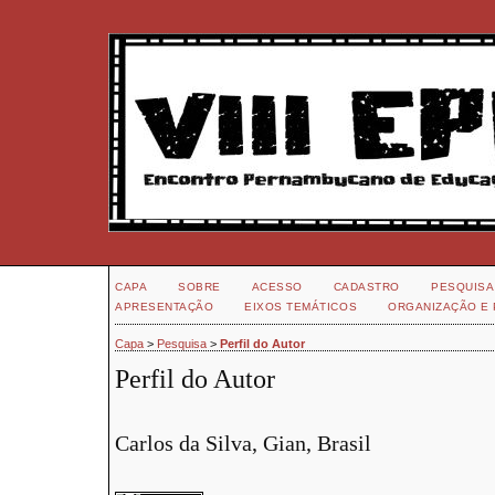
CAPA
SOBRE
ACESSO
CADASTRO
PESQUISA
APRESENTAÇÃO
EIXOS TEMÁTICOS
ORGANIZAÇÃO E 
Capa
>
Pesquisa
>
Perfil do Autor
Perfil do Autor
Carlos da Silva, Gian, Brasil