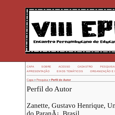
CAPA
SOBRE
ACESSO
CADASTRO
PESQUISA
APRESENTAÇÃO
EIXOS TEMÁTICOS
ORGANIZAÇÃO E 
Capa
>
Pesquisa
>
Perfil do Autor
Perfil do Autor
Zanette, Gustavo Henrique, Un
do ParanÃ¡, Brasil