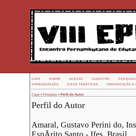
CAPA
SOBRE
ACESSO
CADASTRO
PESQUISA
APRESENTAÇÃO
EIXOS TEMÁTICOS
ORGANIZAÇÃO E 
Capa
>
Pesquisa
>
Perfil do Autor
Perfil do Autor
Amaral, Gustavo Perini do, Ins
EspÃ­rito Santo - Ifes, Brasil