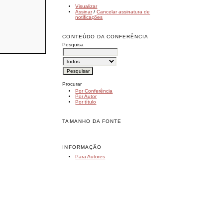
Visualizar
Assinar
/
Cancelar assinatura de
notificações
CONTEÚDO DA CONFERÊNCIA
Pesquisa
Procurar
Por Conferência
Por Autor
Por título
TAMANHO DA FONTE
INFORMAÇÃO
Para Autores