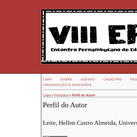
CAPA
SOBRE
ACESSO
CADASTRO
PES
ORGANIZAÇÃO E PARCEIROS
Capa
>
Pesquisa
>
Perfil do Autor
Perfil do Autor
Leite, Hellen Castro Almeida, Univers