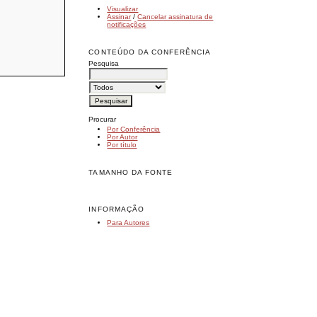
Visualizar
Assinar
/
Cancelar assinatura de
notificações
CONTEÚDO DA CONFERÊNCIA
Pesquisa
Procurar
Por Conferência
Por Autor
Por título
TAMANHO DA FONTE
INFORMAÇÃO
Para Autores