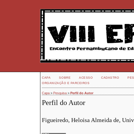
CAPA
SOBRE
ACESSO
CADASTRO
PES
ORGANIZAÇÃO E PARCEIROS
Capa
>
Pesquisa
>
Perfil do Autor
Perfil do Autor
Figueiredo, Heloisa Almeida de, Unive