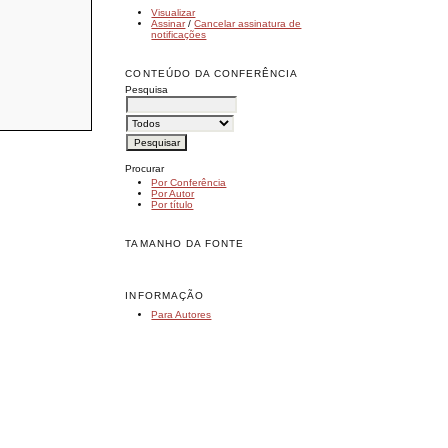
Visualizar
Assinar
/
Cancelar assinatura de
notificações
CONTEÚDO DA CONFERÊNCIA
Pesquisa
Procurar
Por Conferência
Por Autor
Por título
TAMANHO DA FONTE
INFORMAÇÃO
Para Autores