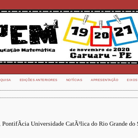
QUISA
EDIÇÕES ANTERIORES
NOTÍCIAS
APRESENTAÇÃO
EIXOS
ontifÃ­cia Universidade CatÃ³lica do Rio Grande do 