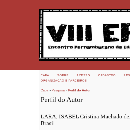
CAPA
SOBRE
ACESSO
CADASTRO
PES
ORGANIZAÇÃO E PARCEIROS
Capa
>
Pesquisa
>
Perfil do Autor
Perfil do Autor
LARA, ISABEL Cristina Machado de, P
Brasil