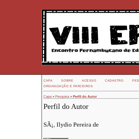
CAPA
SOBRE
ACESSO
CADASTRO
PES
ORGANIZAÇÃO E PARCEIROS
Capa
>
Pesquisa
>
Perfil do Autor
Perfil do Autor
SÃ¡, Ilydio Pereira de