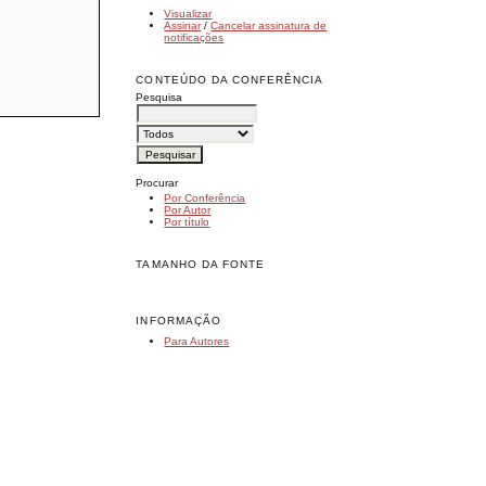
Visualizar
Assinar
/
Cancelar assinatura de
notificações
CONTEÚDO DA CONFERÊNCIA
Pesquisa
Procurar
Por Conferência
Por Autor
Por título
TAMANHO DA FONTE
INFORMAÇÃO
Para Autores