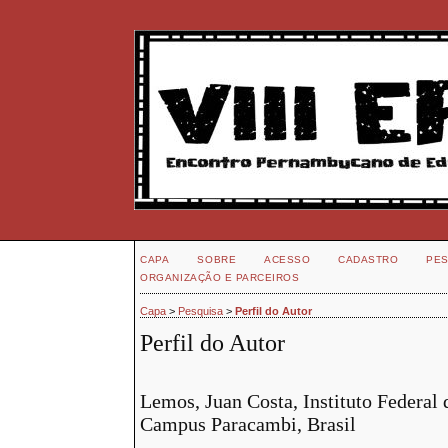
CAPA
SOBRE
ACESSO
CADASTRO
PES
ORGANIZAÇÃO E PARCEIROS
Capa
>
Pesquisa
>
Perfil do Autor
Perfil do Autor
Lemos, Juan Costa, Instituto Federal
Campus Paracambi, Brasil