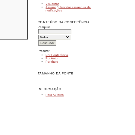
Visualizar
Assinar
/
Cancelar assinatura de
notificações
CONTEÚDO DA CONFERÊNCIA
Pesquisa
Procurar
Por Conferência
Por Autor
Por título
TAMANHO DA FONTE
INFORMAÇÃO
Para Autores