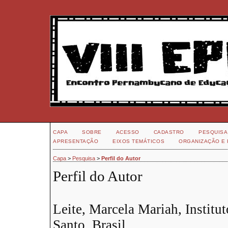
CAPA
SOBRE
ACESSO
CADASTRO
PESQUISA
APRESENTAÇÃO
EIXOS TEMÁTICOS
ORGANIZAÇÃO E 
Capa
>
Pesquisa
>
Perfil do Autor
Perfil do Autor
Leite, Marcela Mariah, Institut
Santo, Brasil