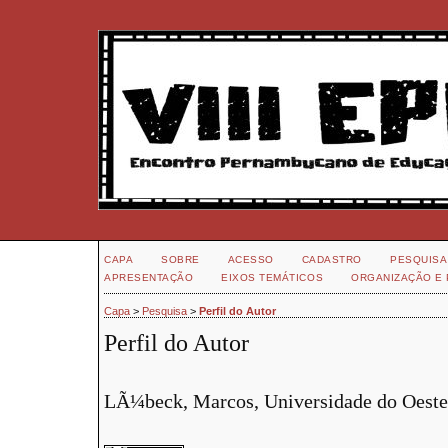
CAPA
SOBRE
ACESSO
CADASTRO
PESQUISA
APRESENTAÇÃO
EIXOS TEMÁTICOS
ORGANIZAÇÃO E 
Capa
>
Pesquisa
>
Perfil do Autor
Perfil do Autor
LÃ¼beck, Marcos, Universidade do Oeste