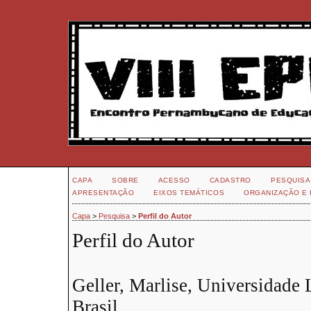
CAPA
SOBRE
ACESSO
CADASTRO
PESQUISA
APRESENTAÇÃO
EIXOS TEMÁTICOS
ORGANIZAÇÃO E 
Capa
>
Pesquisa
>
Perfil do Autor
Perfil do Autor
Geller, Marlise, Universidade 
Brasil