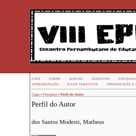
CAPA
SOBRE
ACESSO
CADASTRO
PESQUISA
APRESENTAÇÃO
EIXOS TEMÁTICOS
ORGANIZAÇÃO E 
Capa
>
Pesquisa
>
Perfil do Autor
Perfil do Autor
dos Santos Modesti, Matheus