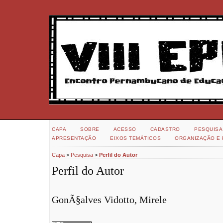
CAPA
SOBRE
ACESSO
CADASTRO
PESQUISA
APRESENTAÇÃO
EIXOS TEMÁTICOS
ORGANIZAÇÃO E 
Capa
>
Pesquisa
>
Perfil do Autor
Perfil do Autor
GonÃ§alves Vidotto, Mirele