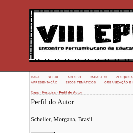
CAPA
SOBRE
ACESSO
CADASTRO
PESQUISA
APRESENTAÇÃO
EIXOS TEMÁTICOS
ORGANIZAÇÃO E 
Capa
>
Pesquisa
>
Perfil do Autor
Perfil do Autor
Scheller, Morgana, Brasil