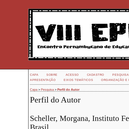
CAPA
SOBRE
ACESSO
CADASTRO
PESQUISA
APRESENTAÇÃO
EIXOS TEMÁTICOS
ORGANIZAÇÃO E 
Capa
>
Pesquisa
>
Perfil do Autor
Perfil do Autor
Scheller, Morgana, Instituto Fe
Brasil