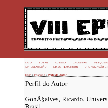
CAPA
SOBRE
ACESSO
CADASTRO
PESQUISA
APRESENTAÇÃO
EIXOS TEMÁTICOS
ORGANIZAÇÃO E 
Capa
>
Pesquisa
>
Perfil do Autor
Perfil do Autor
GonÃ§alves, Ricardo, Universi
Brasil