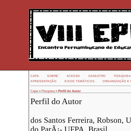
CAPA
SOBRE
ACESSO
CADASTRO
PESQUISA
APRESENTAÇÃO
EIXOS TEMÁTICOS
ORGANIZAÇÃO E 
Capa
>
Pesquisa
>
Perfil do Autor
Perfil do Autor
dos Santos Ferreira, Robson, 
do ParÃ¡- UFPA, Brasil