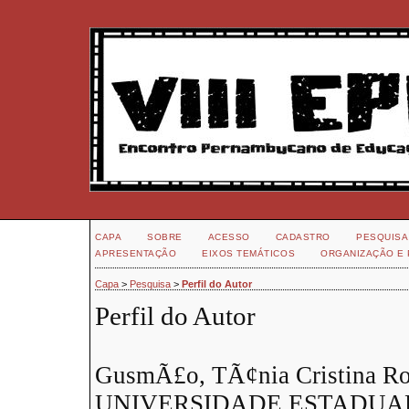
CAPA
SOBRE
ACESSO
CADASTRO
PESQUISA
APRESENTAÇÃO
EIXOS TEMÁTICOS
ORGANIZAÇÃO E 
Capa
>
Pesquisa
>
Perfil do Autor
Perfil do Autor
GusmÃ£o, TÃ¢nia Cristina Ro
UNIVERSIDADE ESTADUA