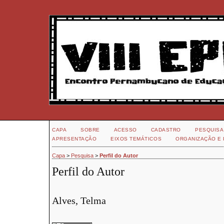
CAPA
SOBRE
ACESSO
CADASTRO
PESQUISA
APRESENTAÇÃO
EIXOS TEMÁTICOS
ORGANIZAÇÃO E 
Capa
>
Pesquisa
>
Perfil do Autor
Perfil do Autor
Alves, Telma