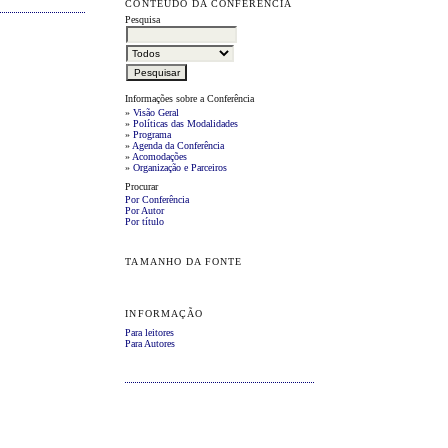
CONTEÚDO DA CONFERÊNCIA
Pesquisa
Informações sobre a Conferência
»
Visão Geral
»
Políticas das Modalidades
»
Programa
»
Agenda da Conferência
»
Acomodações
»
Organização e Parceiros
Procurar
Por Conferência
Por Autor
Por título
TAMANHO DA FONTE
INFORMAÇÃO
Para leitores
Para Autores