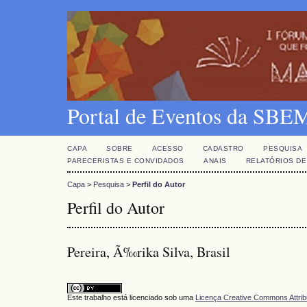
Portal de Eventos da SBE
CAPA
SOBRE
ACESSO
CADASTRO
PESQUISA
PARECERISTAS E CONVIDADOS
ANAIS
RELATÓRIOS DE
Capa
>
Pesquisa
>
Perfil do Autor
Perfil do Autor
Pereira, Ã‰rika Silva, Brasil
Este trabalho está licenciado sob uma
Licença Creative Commons Attrib