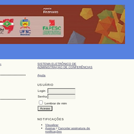
SISTEMA ELETRÔNICO DE
S
ADMINISTRAÇÃO DE CONFERÊNCIAS
Ajuda
USUÁRIO
Login
Senha
Lembrar de mim
NOTIFICAÇÕES
Visualizar
Assinar
/
Cancelar assinatura de
notificações