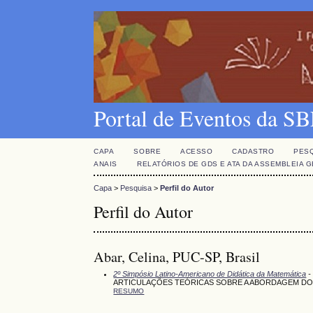
Portal de Eventos da 
CAPA
SOBRE
ACESSO
CADASTRO
PES
ANAIS
RELATÓRIOS DE GDS E ATA DA ASSEMBLEIA 
Capa
>
Pesquisa
>
Perfil do Autor
Perfil do Autor
Abar, Celina, PUC-SP, Brasil
2º Simpósio Latino-Americano de Didática da Matemática
-
ARTICULAÇÕES TEÓRICAS SOBRE A ABORDAGEM DO
RESUMO